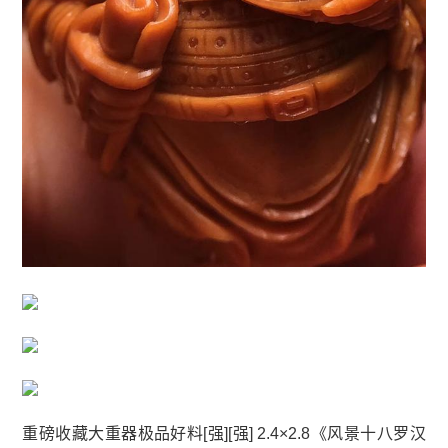
重磅收藏大重器极品好料[强][强] 2.4×2.8《风景十八罗汉