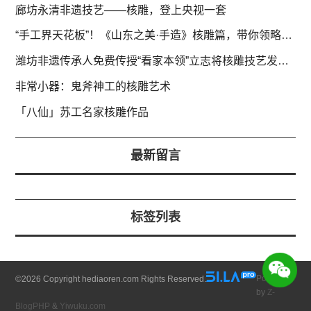
廊坊永清非遗技艺——核雕，登上央视一套
“手工界天花板”！《山东之美·手造》核雕篇，带你领略掌寸间微观世界
潍坊非遗传承人免费传授“看家本领”立志将核雕技艺发扬光大
非常小器：鬼斧神工的核雕艺术
「八仙」苏工名家核雕作品
最新留言
标签列表
Powered
©
2026 Copyright hediaoren.com Rights Reserved.
by
Z-
BlogPHP
&
Yiwuku.com