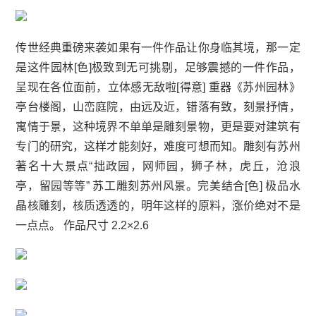
传世经典重磅来袭如果有一件作品让你身临其境，那一定
是这件园林[色]极致到无可挑剔，足够震撼的一件作品，
呈现在各位面前，立体感无敌啦[得意] 重器《苏州园林》
亭台楼阁，山峦庭院，由远及近，错落有致，刻景抒情，
寓情于景，这种境界不单单是雕刻景物，更是要对建筑有
专门的研究，这样才能刻好，难度可想而知。雕刻有苏州
著名十大景点“拙政园，网师园，狮子林，虎丘，沧浪
亭，留园等等” 苏工雕刻苏州风景。完美结合[色] 极品水
晶核雕刻，核质透透的，明年这样的原料，涨价绝对不是
一点点。 作品尺寸 2.2×2.6