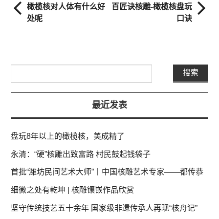
橄榄核对人体有什么好
百匠诀核雕-橄榄核盘玩
处呢
口诀
最近发表
盘玩8年以上的橄榄核，美成精了
永清：“硬”核雕出致富路 村民鼓起钱袋子
首批“潍坊民间艺术大师”丨中国核雕艺术专家——都传恭
细微之处有乾坤 | 核雕镶嵌作品欣赏
坚守传统技艺五十余年 国家级非遗传承人再现“核舟记”