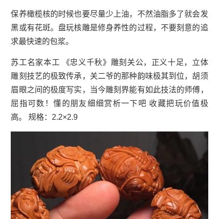
保养橄榄核的时候也要尽量少上油，不然油脂多了就会发
黑或有花斑。盘玩核雕是修身养性的过程，不要刻意的追
求最快速的包浆。
苏工名家本工 《忠义千秋》雕刻关公，正义十足，立体
雕刻技艺的极致传承，关二爷的那种韵味极其到位，胡须
眉眼之间的极度写实，当今雕刻界能有如此技法的师傅，
屈指可数！懂的朋友细细赏析一下吧 收藏把玩价值极
高。 规格：2.2×2.9