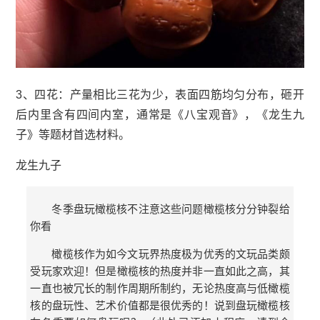
3、四花：产量相比三花为少，表面四筋均匀分布，砸开
后内里含有四间内室，通常是《八宝观音》，《龙生九
子》等题材首选材料。
龙生九子
冬季盘玩橄榄核不注意这些问题橄榄核分分钟裂给
你看
橄榄核作为如今文玩界热度极为优秀的文玩品类颇
受玩家欢迎！但是橄榄核的热度并非一直如此之高，其
一直也被冗长的制作周期所制约，无论热度高与低橄榄
核的盘玩性、艺术价值都是很优秀的！说到盘玩橄榄核