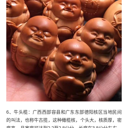
6、牛头榄：广西西部容县和广东东部德阳核区当地民间
的叫法，也称牛古揽，这种橄榄核，个头大，核质厚，密