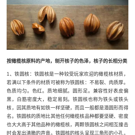
按橄榄核原料的产地，刨开核子的色泽，核子的长相分类
1、铁圆核：铁圆核是一种较受玩家欢迎的橄榄核材质，
若满以下条件的材质可被称为铁圆核：不易裂、肉质厚。
色质均匀。色红。质地细腻。圆形足。兼容性好表皮偏
黑，白筋密度大，稳定易刻。铁圆核也称为铁头或铁头
核，因其质地有如铁一样坚硬，而且一般都是涽圆形而得
名。铁圆核的质地比其他任何橄榄核品种都要坚硬、密度
也大大高于其他品种的橄榄核，两颗铁圆核之间相互撞击
时会发出清脆的声音。铁圆核的核头呈现三角形的小孔，