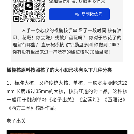
添加微信好友, 获取更多信息
复制微信号
入手一条心仪的橄榄核手串 盘了一段时间 核有油
印、花斑！你会嫌弃或放弃盘玩吗？ 你对于核花了的
理解有哪些？ 盘玩橄榄核 讲究勤盘多刷 你做到了吗？
你有没有盘出来过一串漂亮的橄榄核呢 加油盘哦！
橄榄核原料按照核子的大小和形状有以下几种分类
1、标准大核：又称传统大核、单核，一般宽度要超过22
mm,长度超过35mm的大核，核质红透的为上品，这种核
一般用于雕刻单籽《老子出关》《宝莲灯》《西厢记》
《西方三圣》核雕作品。
老子出关