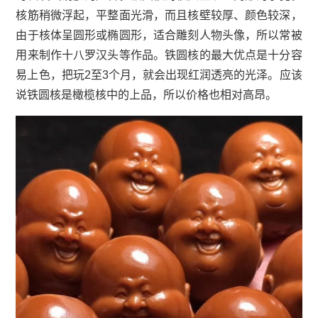
核筋稍微浮起，平整面光滑，而且核壁较厚、颜色较深，
由于核体呈圆形或椭圆形，适合雕刻人物头像，所以常被
用来制作十八罗汉头等作品。铁圆核的最大优点是十分容
易上色，把玩2至3个月，就会出现红润透亮的光泽。应该
说铁圆核是橄榄核中的上品，所以价格也相对高昂。