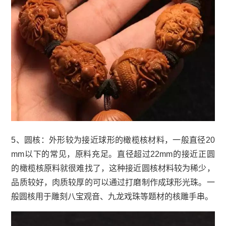
5、圆核：外形较为接近球形的橄榄核材料，一般直径20
mm以下的常见，原料充足。直径超过22mm的接近正圆
的橄榄核原料就很难找了，这种接近圆核材料较为稀少，
品质较好，肉质较厚的可以通过打磨制作成球形光珠。一
般圆核用于雕刻八宝观音、九龙戏珠等题材的核雕手串。