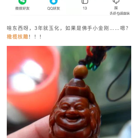
啥东西呀，3年就玉化，如果是佛手小金刚……嗯？
橄榄核雕
！！！