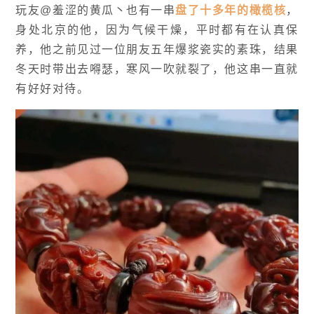
玩友@羞涩的黄瓜丶也有一串
盘了十多年的
橄榄核
，
身处
北京
的他，因为气候干燥，平时都有在认真保
养，他之前见过一位朋友五年爆浆瓷实的素珠，结果
冬天时带出去嘚瑟，寒风一吹就裂了，他这串一直就
有好好对待。