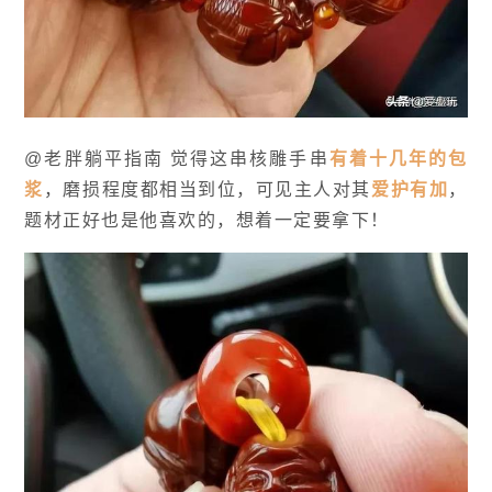
@老胖躺平指南 觉得这串核雕手串
有着十几年的包
浆
，磨损程度都相当到位，可见主人对其
爱护有加
，
题材正好也是他喜欢的，想着一定要拿下！