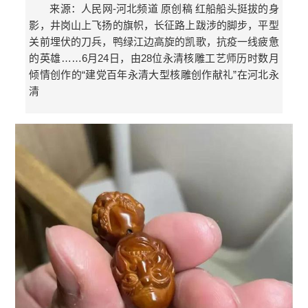
来源：人民网-河北频道 原创稿 红船船头挺拔的身
影，井岗山上飞扬的旗帜，长征路上跋涉的脚步，平型
关前埋伏的刀兵，鸭绿江边高旋的凯歌，抗疫一线疲惫
的英雄……6月24日，由28位永清核雕工艺师历时数月
倾情创作的“建党百年永清大型核雕创作献礼”在河北永
清