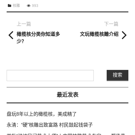
核雕
993
上一篇
下一篇
橄榄核分类你知道多
文玩橄榄核雕介绍
少？
最近发表
盘玩8年以上的橄榄核，美成精了
永清：“硬”核雕出致富路 村民鼓起钱袋子