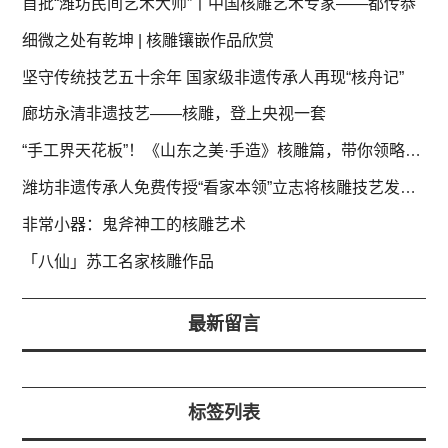
首批“潍坊民间艺术大师”丨中国核雕艺术专家——都传恭
细微之处有乾坤 | 核雕镶嵌作品欣赏
坚守传统技艺五十余年 国家级非遗传承人再现“核舟记”
廊坊永清非遗技艺——核雕，登上央视一套
“手工界天花板”！《山东之美·手造》核雕篇，带你领略掌寸间微观世界
潍坊非遗传承人免费传授“看家本领”立志将核雕技艺发扬光大
非常小器：鬼斧神工的核雕艺术
「八仙」苏工名家核雕作品
最新留言
标签列表