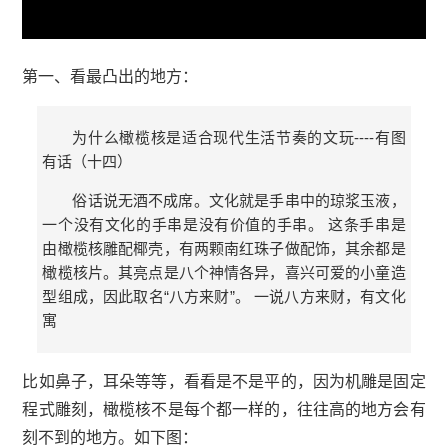
第一、看最凸出的地方：
为什么橄榄核是适合现代生活节奏的文玩----有图
有话（十四）
俗话说无酒不成席。文化就是手串中的琼浆玉液，
一个没有文化的手串是没有价值的手串。 这条手串是
由橄榄核雕配椰壳，有两颗南红珠子做配饰，其余都是
橄榄核片。其亮点是八个神情各异，喜兴可爱的小童造
型组成，因此取名“八方来财”。 一说八方来财，有文化
寓
比如鼻子，耳朵等等，看看是不是平的，因为机雕是固定
程式雕刻，橄榄核不是每个都一样的，往往高的地方会有
刻不到的地方。如下图：